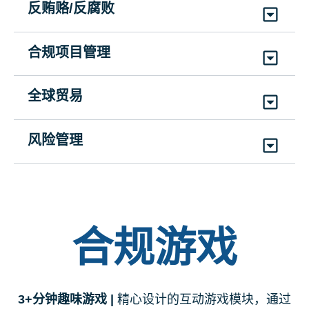
高层定调：领导力指南
语、法语（加拿大）、德语、匈牙利语、冰岛
如何说“不” - 第二部分
反贿赂/反腐败
职场性骚扰：类型、事实与案例——指
SCMCOIMPGML
SCMWHVML
语、意大利语、日语、挪威语、葡萄牙语、俄
SCMGSTTML
VSHTSN2ML
|
持续时间: 5分钟
(1)
英语
南
(4)
英语、简体中文、法语、西班牙语
语、西班牙语、瑞典语、土耳其语、越南语
可能表明贿赂风险的关键危险信号
(4)
英语、简体中文、法语、西班牙语
(6)
英语、繁体中文、法语、葡萄牙语、俄语、西
合规项目管理
SCMSHML
SCMKRFIBRML
班牙语
(4)
英语、简体中文、法语、西班牙语
面向第三方的全球反贿赂合规挑战：指
合规官创新培训指南
五种常见的合规失误
(5)
英语、简体中文、法语、葡萄牙语、西班牙语
全球贸易
南
🟩
制裁合规 – 企业员工必备知识
SCMCOGITML
SCMFCCFML
SCMGABTPML
制裁合规计划的 5 个要素
(4)
英语、简体中文、法语、西班牙语
(4)
英语、简体中文、法语、西班牙语
VSSCEKCEML
|
持续时间: 7分钟
风险管理
(12)
英语、阿拉伯语、简体中文、繁体中文、法
(5)
英语、简体中文、法语、德语, 西班牙语
SCMFEESCML
语、德语、印度尼西亚语、意大利语、日语、俄
改善道德和合规培训的四种方法
如何进行有效的腐败风险评估
(5)
英语、简体中文、法语、葡萄牙语、西班牙语
语、西班牙语、土耳其语
有毒交易
SCMFECTML
SCMHCECRAML
(5)
英语、简体中文、法语、葡萄牙语、西班牙语
VSTTML
|
持续时间: 1小时15分钟
(4)
英语、简体中文、法语、西班牙语
跨国反贿赂法律：概述
合规游戏
(1)
英语
SCMTBML
(1)
英语
3+分钟趣味游戏 |
精心设计的互动游戏模块，通过