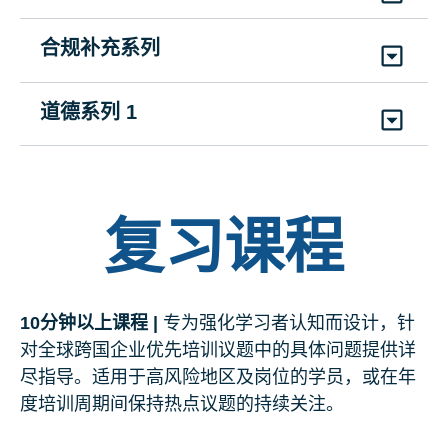
CS2ACTEMML
|
持续时间: 25分钟
全球航运和物流反贿赂合规培训
(21)
英语、阿拉伯语、印尼语、中文（简体和繁
合规补充系列
可能完成的任务 - 打击贿赂
体）、捷克语、荷兰语、法语、德语、匈牙利
CS1ABSLML
|
持续时间: 15分钟
语、冰岛语、意大利语、日语、韩语、挪威语、
CS3MPBBML
|
持续时间: 30分钟
🔶
强迫劳动和人口负担 (CSS)
(18)
英语、阿拉伯语、印尼语、中文（简体和繁
道德系列 1
波兰语、葡萄牙语、俄语、西班牙语、泰语、土
(12)
英语、阿拉伯语、印度尼西亚、简体中文、
体）、法语、德语、印地语、意大利语、日语、
CSSFLHTML
|
持续时间: 20分钟
耳其语
荷兰语, 法语、德语、意大利语、日语、韩语、葡
韩语、马来语、葡萄牙语、僧伽罗语、西班牙
🟩
行动中的多样性和包容性
(7)
英语、简体中文、法语、德语、日语、葡萄牙
萄牙语、西班牙语
语、泰米尔语、泰语、越南语
语、西班牙语
ES1DIML
|
持续时间: 15分钟
第三方反腐败培训
复习课程
(4)
英语、简体中文、法语、西班牙语
🔶
数据保护和隐私简介
CS2ACTTPML
|
持续时间:
25分钟
合规礼品和娱乐指南
(16)
英语、阿拉伯语、中文（简体和繁体）、荷
CS1DPML
|
持续时间: 35分钟
🟩
工作场所尊重
CSSGTCGHML
|
持续时间: 20分钟
兰语、芬兰语、法语、德语、意大利语、日语、
(13)
英语、阿拉伯语、中文（简体和繁体）、荷
(4)
英语、简体中文、法语、西班牙语
ES1RITWML
|
持续时间: 20分钟
10分钟以上课程 |
专为强化学习者认知而设计，针
韩语、波兰语、葡萄牙语、俄语、西班牙语、瑞
兰语、法语、德语、意大利语、挪威语、波兰
(7)
英语、简体中文、法语、德语、意大利语、葡
对全球跨国企业优先培训议题中的具体问题提供详
典语
语、葡萄牙语、俄语、西班牙语
🟩
英国金融犯罪监管指南
萄牙语、西班牙语
尽指导。适用于高风险地区及岗位的学员，或在年
度培训周期间保持热点议题的持续关注。
CSSNUKFCRML
|
持续时间: 25分钟
🟩
反洗钱
内幕交易
🟩
美国性骚扰法规
(4)
英语、简体中文、法语、西班牙语
CS2AMLML
|
持续时间: 20分钟