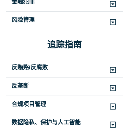
金融犯罪
如何拒绝贿赂
腐败档案 – 记者
SCMCFLHTML
处理内部报告的注意事项
SCMHTSNBML
需警惕的会计异常信号
VSCFTJML
|
持续时间: 10分钟
(1)
英语
风险管理
(11)
英语、阿拉伯语、简体中文、荷兰语、法
SCMDDAIRML
(1)
英语
SCMARFWOFML
语、德语、意大利语、韩语、葡萄牙语、俄语、
(4)
英语、简体中文、法语、西班牙语
ESG与您
警示信号：留意问题迹象！
(4)
英语、简体中文、法语、西班牙语
西班牙语
腐败档案 – 监督机构
追踪指南
SCMESGYML
SCMRFWOSTML
鼓励员工举报不当行为
日常业务中的反洗钱风险与合规建议
VSCFTWDML
|
持续时间: 10分钟
(8)
英语、阿拉伯语、简体中文、法语、德语、日
(5)
英语、简体中文、法语、葡萄牙语、西班牙语
抵制贿赂
SCMEERMML
(1)
英语
语、葡萄牙语、西班牙语
SCMAMLDDML
SCMRBML
(4)
英语、简体中文、法语、西班牙语
反贿赂/反腐败
不同程度的风险信号——如何缓解
(1)
英语
(5)
英语、简体中文、法语、德语、西班牙语
腐败档案 – 告密者
强迫劳动警示信号
SCMSRHMRFML
反腐败合规与第三方中介：指南
勇于发声，认真倾听，坚持到底
反垄断
VSCFTWML
|
持续时间: 10分钟
SCMFLRFML
(4)
英语、简体中文、法语、西班牙语
应对索贿要求
SCMACCTPIML
SCMSLDGML
(2)
英语, 西班牙语
(4)
英语、简体中文、法语、西班牙语
SCMRBDML
美国企业反垄断法要义：指南
(1)
英语
(4)
英语、简体中文、法语、西班牙语
合规项目管理
什么是利益冲突？
(4)
英语、简体中文、法语、西班牙语
SCMAEUSBML
外国官员的定义
管理第三方ESG风险
SCMWCOIML
反腐败合规入门指南
合规活动工具包
(4)
英语、简体中文、法语、西班牙语
VSDFOML
|
持续时间: 5分钟
数据隐私、保护与人工智能
SCMMTPESGRML
(7)
英语、简体中文、法语、德语、意大利语、葡
对贿赂说不
SCMACCSKML
SCMCETML