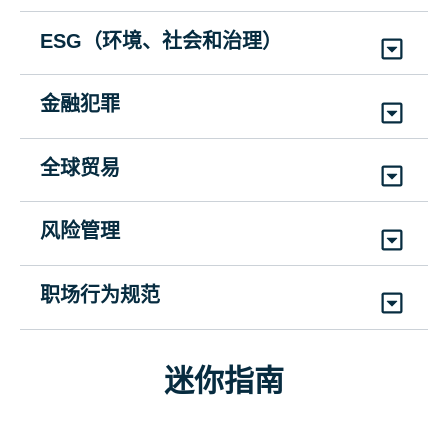
(1)
英语
(4)
英语、简体中文、法语、西班牙语
萄牙语、西班牙语
SCMSNBML
反垄断法便携指南
(2)
英语, 西班牙语
(4)
英语、简体中文、法语、西班牙语
ESG（环境、社会和治理）
(12)
英语、阿拉伯语、简体中文、法语、德语、
人工智能监管：美国法律与最佳实践综
SCMAPGML
国际足联的合规失败
降低您的ESG风险水平
匈牙利语、冰岛语、意大利语、挪威语、葡萄牙
外国官员出访与接待：实用指南
合规招聘实践指南
(4)
英语、简体中文、法语、西班牙语
述
强迫劳动与人口贩运：指南
VSFCFML
|
持续时间: 10分钟
SCMRESGRPML
金融犯罪
语、俄语、西班牙语
SCMGTVFOML
SCMGCHPML
(3)
英语、法语、西班牙语
SCMAIUSLML
SCMFLHTML
(6)
英语、简体中文、法语、日语、葡萄牙语、西
(1)
英语
(4)
英语、简体中文、法语、西班牙语
追踪资金流向：洗钱类型与形式指南
(4)
英语、简体中文、法语、西班牙语
(1)
英语
班牙语
反腐败合规培训基础
全球贸易
🟩
强迫劳动与人口贩卖
SCMTFMLML
SCMBACCTML
礼品与款待政策：应对三大关键困境的
活动主办实务合规指南
人权尽职调查报告：指南
《专业人士的制裁合规指南：核心概
VSFLHTML
|
持续时间: 8分钟
(4)
英语、简体中文、法语、西班牙语
(1)
英语
风险管理
指南
SCMGTHEML
(4)
英语、简体中文、法语、西班牙语
SCMHRDDRML
览》
(1)
英语
SCMTDGHPML
(4)
英语、简体中文、法语、西班牙语
《第三方风险评估指南》
关于外国官员的三个问题
SCMWKASML
职场行为规范
(1)
英语
如何说“不” - 第一部分
SCMATPRML
(4)
英语、简体中文、法语、西班牙语
SCMTQAFOML
内部举报计划合规指南
VSHTSN1ML
|
持续时间: 5分钟
性骚扰举报（美国）：指南
(6)
英语、阿拉伯语、简体中文、哈萨克语、俄
(4)
英语、简体中文、法语、西班牙语
面向员工的全球反贿赂合规挑战：指南
SCMGIRPML
(9)
英语、简体中文、法语、德语、意大利语、日
迷你指南
语、西班牙语
SCMSHRML
(2)
英语、西班牙语
SCMGABEMML
语、葡萄牙语、俄语、西班牙语
“发生在拉斯维加斯的事”：高风险合规
(4)
英语、简体中文、法语、西班牙语
(18)
英语、阿拉伯语、简体中文、繁体中文、法
《利益冲突防范指南》
案例研究