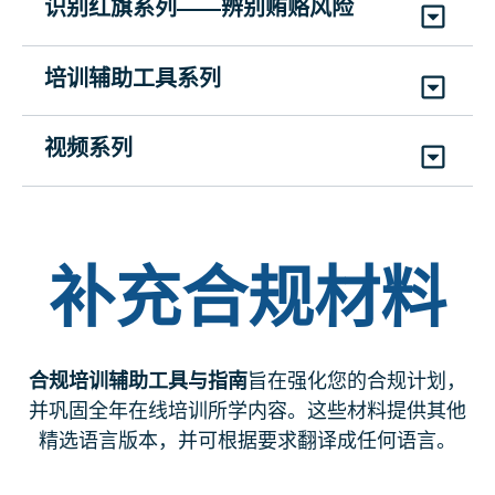
CS2USTECML
|
持续时间: 30分钟
识别红旗系列——辨别贿赂风险
反腐败 (ACT) 区域聚焦 – 北美
CHTOHSML
|
持续时间: 5分钟
(4)
英语、简体中文、法语、西班牙语
GHWWYDML
|
持续时间: 15分钟
二级代理商和二级经销商
(7)
英语、简体中文、法语、德语、意大利语、葡
(1)
英语
时间管理助力职业发展
CRS3ACTRSML - NA
|
持续时间: 5分钟
识别员工预警信号
(7)
英语、简体中文、法语、德语、日语、葡萄牙
萄牙语、西班牙语
CMSSADML
培训辅助工具系列
(7)
英语、简体中文、法语、意大利语、德
BSATMPGML
|
持续时间: 7分钟
语、西班牙语
SRFEMML
|
持续时间: 10分钟
勇敢发声
语、葡萄牙语、西班牙语
(4)
英语、简体中文、法语、西班牙语
#MeToo 时代
制定合规培训计划
(8)
英语、简体中文、法语、德语、意大利语、日
视频系列
CHTSUML
|
持续时间: 5分钟
CMSMTML
供应商选择: 将商务与个人乐趣融
语、葡萄牙语、西班牙语
TABCTPML
|
持续时间: 5分钟
全球反贿赂合规挑战复习课程
(4)
英语、简体中文、法语、西班牙语
训练疲劳
为一体
反贪斗士 - 第一集
(1)
英语
CRS3GABCHML
|
持续时间: 15分钟
CMSTFML
识别第三方预警信号
GHWWYD1ML
|
持续时间: 3分钟
VSBBE1ML
|
持续时间: 10分钟
商业伦理：日常诚信准则
(5)
英语、简体中文、法语、俄语、西班牙语
需警惕的警示信号
SRFTPML
|
持续时间: 10分钟
(7)
英语、简体中文、法语、德语、日语、
补充合规材料
(3)
英语、法语、西班牙语
CHTEIBPEIML
|
持续时间: 10分钟
葡萄牙语、西班牙语
(8)
英语、
简体中文
、法语、德语、意大利语、日
TARFML
|
持续时间: 5分钟
企业世界中的利益冲突应对之道
(4)
英语、
简体中文
、法语、西班牙语
语、葡萄牙语、西班牙语
反贪斗士 - 第二集
(6)
英语、简体中文、法语、德语、日语、西班牙
CRS3NCOIML
|
持续时间: 15分钟
州政府宴会: 计划下一个大型活动
语
VSBBE2ML
|
持续时间: 5分钟
合规培训辅助工具与指南
旨在强化您的合规计划，
(4)
英语、简体中文、法语、西班牙语
GHWWYD2ML
|
持续时间: 3分钟
(3)
英语、法语、西班牙语
并巩固全年在线培训所学内容。这些材料提供其他
(7)
英语、简体中文、法语、德语、日语、
精选语言版本，并可根据要求翻译成任何语言。
葡萄牙语、西班牙语
反贪斗士 - 第三集