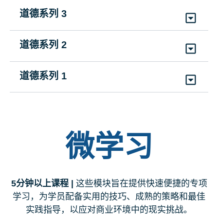
CS1ITML
|
持续时间: 30分钟
ES1USSHRML
|
持续时间:
各不相同
[
CT:
1小时
道德系列 3
(7)
英语、简体中文、法语、德语、意大利语、葡
(1)
英语
聚焦德国
30分钟 |
IL:
25分钟 |
MD:
1小时5分钟 |
NY:
45分
萄牙语、西班牙语
🔵
反腐败培训 (ACT) 复习：区域合规焦
CSSSGML
|
持续时间: 30分钟
钟]
道德系列 2
GDPR 与反贿赂合规培训的交叉点
(1)
英语
🟩
(1)
英语
反垄断与竞争法：基础篇
点
CS1GDPRABML
|
持续时间: 15分钟
🔶
利益冲突
CS2ACLFML
|
持续时间: 15分钟
CRS3ACTRSML
|
持续时间: 5分钟
道德系列 1
(2)
英语、简体中文
第三方风险管理
(4)
英语、简体中文、法语、西班牙语
CRS2COIML
|
持续时间: 15分钟
(7)
英语、简体中文、法语、意大利语、德语、葡
CSSTPDDML
|
持续时间: 15分钟
员工反贿赂
萄牙语、西班牙语
(7)
英语、简体中文、法语、德语、意大利语、葡
🟩
聚焦加拿大：反腐败法律与合规
(7)
英语、简体中文、法语、德语、日语、葡萄牙
🔶
强迫劳动与人口贩卖：风险与监管
萄牙语、西班牙语
CRS1ABEMML
|
持续时间: 15分钟
CS1SCACML
|
持续时间: 45分钟
语、西班牙语
反腐败 (ACT) 区域聚焦 – 亚太地
(6)
英语、简体中文、法语、德语、葡萄牙语、西
CS2FLHTML
|
持续时间: 20分钟
微学习
(2)
英语、加拿大法语
第三方：道德期望
区和中国
班牙语
(16)
英语、印尼语、中文（简体和繁体）、法
CRS2TPEEML
|
持续时间: 15分钟
语、德语、印地语、意大利语、日语、韩语、马
CRS3ACTRSML - APAC
|
持续时间: 5分
第三方危险 - 保护您的公司和您自己
(4)
英语、简体中文、法语、西班牙语
第三方反贿赂
来语、葡萄牙语、西班牙语、泰米尔语、泰语、
钟
CS1TPPML
|
持续时间: 20分钟
5分钟以上课程 |
这些模块旨在提供快速便捷的专项
越南语
CRS1ABTPML
|
持续时间: 15分钟
(7)
英语、简体中文、法语、意大利语、德
(7)
英语、简体中文、法语、德语、日语、葡萄牙
学习，为学员配备实用的技巧、成熟的策略和最佳
(8)
英语、简体中文、法语、日语、韩语、葡萄牙
语、葡萄牙语、西班牙语
语、西班牙语
实践指导，以应对商业环境中的现实挑战。
全球冲突矿物法规与合规
语、西班牙语、土耳其语