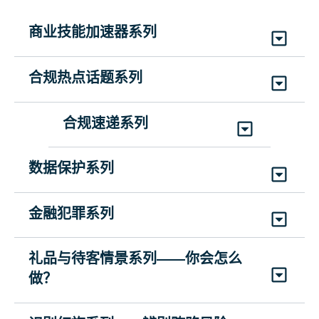
CS2GCMML
|
持续时间: 25分钟
反腐败 (ACT) 区域聚焦 – 欧洲、
商业技能加速器系列
礼品和招待
(1)
英语
中东和非洲
🟩
CRS1GHML
|
持续时间: 15分钟
揭开人工智能的神秘面纱：理解当今
CRS3ACTRSML - EMEA
|
持续时间: 5分
合规热点话题系列
🔵
制裁合规 (第 1 部分)
(11)
英语、阿拉伯语、印尼语、简体中文、法
职场中的人工智能
钟
语、德语、葡萄牙语、俄语、西班牙语、泰语、
CS2SP1ML
|
持续时间: 30分钟
合规热点话题（综合模块）
(7)
英语、简体中文、法语、意大利语、德
BSAAIUUAIML
|
持续时间: 10分钟
合规速递系列
土耳其语
(7)
英语、简体中文、法语、德语、意大利语、葡
语、葡萄牙语、西班牙语
TCHT
|
持续时间: 20分钟
(4)
英语、简体中文、法语、西班牙语
萄牙语、西班牙语
仅提供英文版本
|
时长: 5分钟
(每项)
(1)
英语
数据保护系列
第三方尽职调查
反腐败 (ACT) 区域聚焦 – 拉丁美
谨慎行事——必备技术与数据技能
🔵
制裁合规 (第 2 部分)
CRS1TPDDML
|
持续时间: 20分钟
贿赂错误
ESG（环境、社会和治理）
洲
🟩
数据保护基础（第一部分）
BSAPCETDSML
|
持续时间: 15分钟
金融犯罪系列
(10)
英语、阿拉伯语、简体中文、法语、德语、
CS2SP2ML
|
持续时间: 30分钟
CMSBMML
CHTESGML
|
持续时间: 5分钟
(4)
英语、简体中文、法语、西班牙语
CRS3ACTRSML - LATAM
|
持续时间: 5
DPSDPEML
|
持续时间: 10
分钟
葡萄牙语、俄语、西班牙语、泰语、土耳其语
(7)
英语、简体中文、法语、德语、意大利语、葡
(5)
英语、简体中文、法语、葡萄牙语、西
🟩
分钟
反洗钱
(4)
英语、简体中文、法语、西班牙语
合规文化
萄牙语、西班牙语
礼品与待客情景系列——你会怎么
班牙语
商业成功必备软技能
(7)
英语、简体中文、法语、意大利语、德
CMSCCML
FCSAMLML
|
持续时间: 15分钟
做？
🟩
语、葡萄牙语、西班牙语
管理机密信息（第二部分）
BSASEBSML
|
持续时间: 8分钟
🔵
(4)
英语、简体中文、法语、西班牙语
美国贸易合规和出口管制
FCPA 账簿和记录
职业健康与安全
(4)
英语、简体中文、法语、西班牙语
你会怎么做？
（综合模块）
DPSMCIML
|
持续时间: 5
分钟
CMSFCPABRML