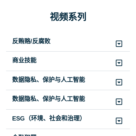
VSBBE3ML
|
持续时间: 5分钟
演讲者酬金: 评估报价
(3)
英语、法语、西班牙语
视频系列
GHWWYD3ML
|
持续时间: 3分钟
(7)
英语、简体中文、法语、德语、日语、
贿赂的致命后果
葡萄牙语、西班牙语
反贿赂/反腐败
VSBDCML
|
持续时间: 5分钟
(1)
英语
体育观众: 赠送板球门票
礼物还是贿赂？
商业技能
GHWWYD4ML
|
持续时间: 3分钟
SCMGBML
腐败档案 – 倡导者
(7)
英语、简体中文、法语、德语、日语、
成功沟通技巧
(8)
英语、阿拉伯语、中文（简体）、法语、意大
VSCFTAML
|
持续时间: 10分钟
数据隐私、保护与人工智能
葡萄牙语、西班牙语
利语、日语、葡萄牙语、西班牙语
SCMCSSML
(1)
英语
合规之星
(1)
英语
数据隐私、保护与人工智能
慈善选择: 考虑捐款
慈善捐赠会构成贿赂吗？
腐败档案 – 内部人士
SCMCSPML
GHWWYD5ML
|
持续时间: 3分钟
时间管理技巧
SCMCCDBML
数据治理技巧
(12)
英语、阿拉伯语、简体中文、荷兰语、法
VSCFTIML
|
持续时间: 10分钟
ESG（环境、社会和治理）
(7)
英语、简体中文、法语、德语、日语、
(5)
英语、简体中文、法语、葡萄牙语、西班牙语
语、德语、印尼语、意大利语、日语、韩语、葡
SCMTMCEML
(1)
英语
SCMDGTML
葡萄牙语、西班牙语
萄牙语、西班牙语
(4)
英语、简体中文、法语、西班牙语
打击强迫劳动和人口贩运
(4)
英语、简体中文、法语、西班牙语